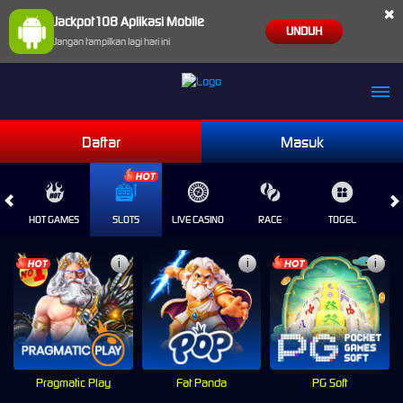
×
Jackpot108 Aplikasi Mobile
UNDUH
Jangan tampilkan lagi hari ini
Daftar
Masuk
HOT GAMES
SLOTS
LIVE CASINO
RACE
TOGEL
OL
i
i
i
Pragmatic Play
Fat Panda
PG Soft