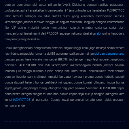
deretan permainan slot gacor pilihan terfavorit. Didukung dengan fasilitas pelayanan
profesional, serta transaksi bank dan e-wallet 24 jam online tanpa hambatan. JACKPOT108
telah terbukti sebagai link situs slot88 resmi yang konsisten memberikan sensasi
kemenangan jackpot maxwin hingga ke tingkat maksimal, lengkap dengan ketersediaan
fitur VIP paling mutakhir untuk memanjakan seluruh member setianya, serta telah
mengantongi lisensi resmi dari PAGCOR sebagai rekomendasi situs
slot
online terupdate
dan paling canggih saat ini.
Untuk menghadirkan pengalaman bermain tingkat tinggi, kami juga bekerja sama secara
resmi dengan provider ternama slot88 guna menyajikan permainan
slot gampang menang
dengan persentase winrate mencapai 99.8%. Jadi jangan ragu lagi, segera bergabung
bersama JACKPOT108 dan raih kesempatan memenangkan hadiah jackpot bernilai
ratusan juta hingga miliaran rupiah setiap hari. Kami selalu berkomitmen memberikan
deretan keuntungan melimpah melalui berbagai tawaran promo bonus terbaik, seperti
bonus deposit harian, bonus cashback mingguan, bonus komisi rollingan, hingga bonus
loyalty point yang sangat menguntungkan bagi para pemain. Situs slot JACKPOT108 dapat
anda akses dengan sangat mudah dan praktis kapan saja cukup dengan mengetik kata
kunci
JACKPOT108
di pencarian Google lewat perangkat smartphone, tablet, maupun
komputer anda.