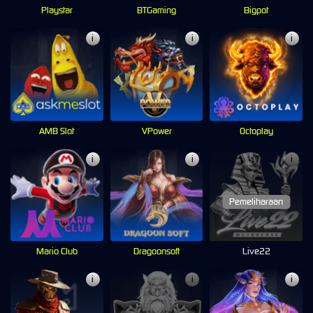
Playstar
BTGaming
Bigpot
i
i
i
AMB Slot
VPower
Octoplay
i
i
i
Mario Club
Dragoonsoft
Live22
i
i
i