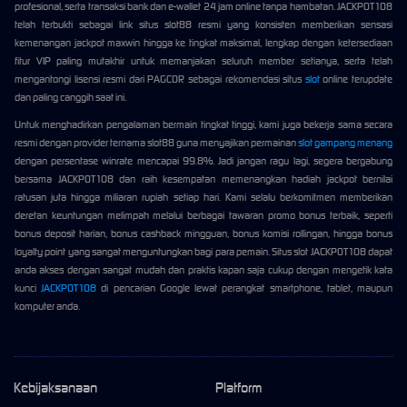
profesional, serta transaksi bank dan e-wallet 24 jam online tanpa hambatan. JACKPOT108
telah terbukti sebagai link situs slot88 resmi yang konsisten memberikan sensasi
kemenangan jackpot maxwin hingga ke tingkat maksimal, lengkap dengan ketersediaan
fitur VIP paling mutakhir untuk memanjakan seluruh member setianya, serta telah
mengantongi lisensi resmi dari PAGCOR sebagai rekomendasi situs
slot
online terupdate
dan paling canggih saat ini.
Untuk menghadirkan pengalaman bermain tingkat tinggi, kami juga bekerja sama secara
resmi dengan provider ternama slot88 guna menyajikan permainan
slot gampang menang
dengan persentase winrate mencapai 99.8%. Jadi jangan ragu lagi, segera bergabung
bersama JACKPOT108 dan raih kesempatan memenangkan hadiah jackpot bernilai
ratusan juta hingga miliaran rupiah setiap hari. Kami selalu berkomitmen memberikan
deretan keuntungan melimpah melalui berbagai tawaran promo bonus terbaik, seperti
bonus deposit harian, bonus cashback mingguan, bonus komisi rollingan, hingga bonus
loyalty point yang sangat menguntungkan bagi para pemain. Situs slot JACKPOT108 dapat
anda akses dengan sangat mudah dan praktis kapan saja cukup dengan mengetik kata
kunci
JACKPOT108
di pencarian Google lewat perangkat smartphone, tablet, maupun
komputer anda.
Kebijaksanaan
Platform