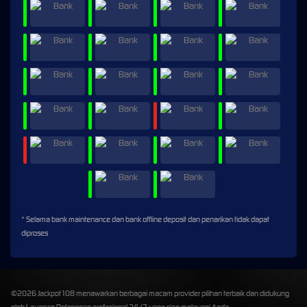
* Selama bank maintenance dan bank offline deposit dan penarikan tidak dapat
diproses
©2026 Jackpot108 menawarkan berbagai macam provider pilihan terbaik dan didukung