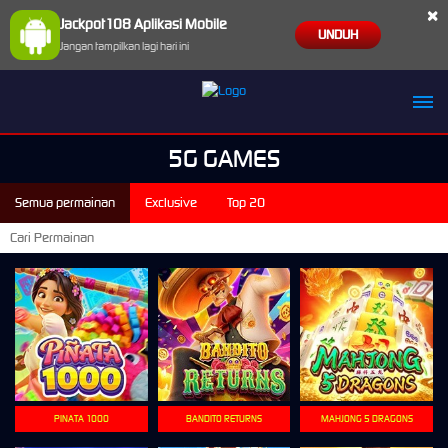
×
Jackpot108 Aplikasi Mobile
UNDUH
Jangan tampilkan lagi hari ini
5G GAMES
Semua permainan
Exclusive
Top 20
PINATA 1000
BANDITO RETURNS
MAHJONG 5 DRAGONS