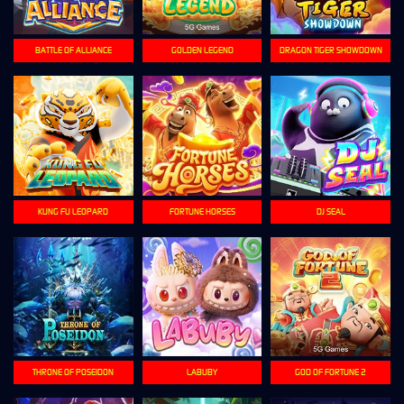
BATTLE OF ALLIANCE
GOLDEN LEGEND
DRAGON TIGER SHOWDOWN
KUNG FU LEOPARD
FORTUNE HORSES
DJ SEAL
THRONE OF POSEIDON
LABUBY
GOD OF FORTUNE 2