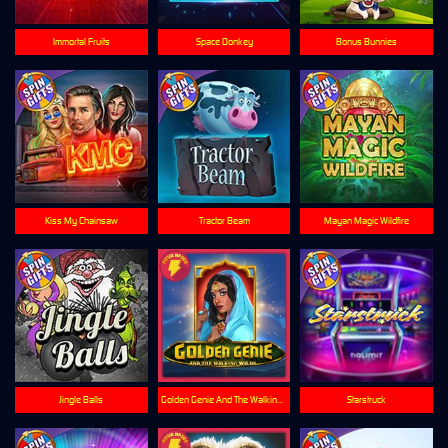
Immortal Fruits
Space Donkey
Bonus Bunnies
Kiss My Chainsaw
Tractor Beam
Mayan Magic Wildfire
Jingle Balls
Golden Genie And The Walking Wilds
Starstruck