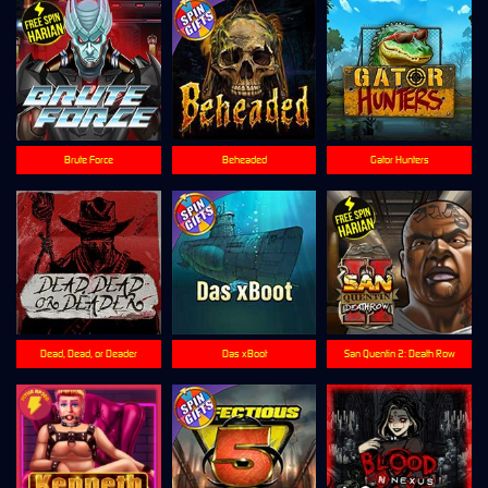
Brute Force
Beheaded
Gator Hunters
Dead, Dead, or Deader
Das xBoot
San Quentin 2: Death Row