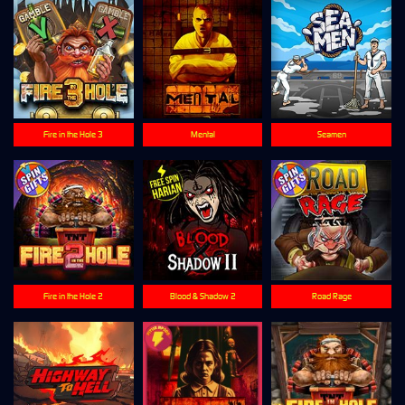
Fire in the Hole 3
Mental
Seamen
Fire in the Hole 2
Blood & Shadow 2
Road Rage