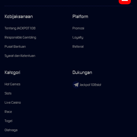
Kebijaksanaan
Platform
Tentang JACKPOT108
Promosi
Responsible Gambling
Loyalty
Pusat Bantuan
Referral
Syarat dan Ketentuan
Kategori
Dukungan
Hot Games
Jackpot108slot
Slots
Live Casino
Race
Togel
Olahraga