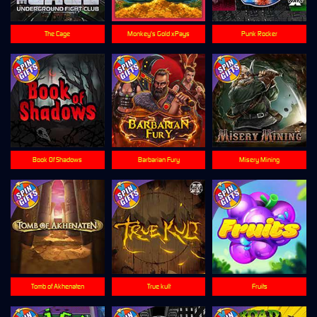
The Cage
Monkey's Gold xPays
Punk Rocker
Book Of Shadows
Barbarian Fury
Misery Mining
Tomb of Akhenaten
True kult
Fruits