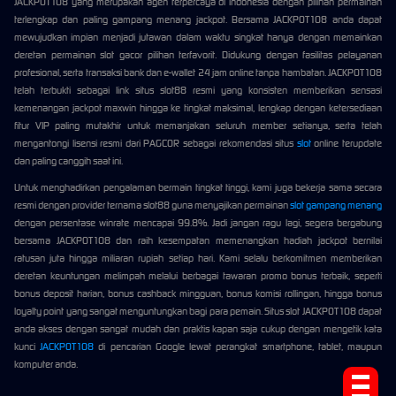
JACKPOT108 yang merupakan agen terpercaya di indonesia dengan pilihan permainan
terlengkap dan paling gampang menang jackpot. Bersama JACKPOT108 anda dapat
mewujudkan impian menjadi jutawan dalam waktu singkat hanya dengan memainkan
deretan permainan slot gacor pilihan terfavorit. Didukung dengan fasilitas pelayanan
profesional, serta transaksi bank dan e-wallet 24 jam online tanpa hambatan. JACKPOT108
telah terbukti sebagai link situs slot88 resmi yang konsisten memberikan sensasi
kemenangan jackpot maxwin hingga ke tingkat maksimal, lengkap dengan ketersediaan
fitur VIP paling mutakhir untuk memanjakan seluruh member setianya, serta telah
mengantongi lisensi resmi dari PAGCOR sebagai rekomendasi situs
slot
online terupdate
dan paling canggih saat ini.
Untuk menghadirkan pengalaman bermain tingkat tinggi, kami juga bekerja sama secara
resmi dengan provider ternama slot88 guna menyajikan permainan
slot gampang menang
dengan persentase winrate mencapai 99.8%. Jadi jangan ragu lagi, segera bergabung
bersama JACKPOT108 dan raih kesempatan memenangkan hadiah jackpot bernilai
ratusan juta hingga miliaran rupiah setiap hari. Kami selalu berkomitmen memberikan
deretan keuntungan melimpah melalui berbagai tawaran promo bonus terbaik, seperti
bonus deposit harian, bonus cashback mingguan, bonus komisi rollingan, hingga bonus
loyalty point yang sangat menguntungkan bagi para pemain. Situs slot JACKPOT108 dapat
anda akses dengan sangat mudah dan praktis kapan saja cukup dengan mengetik kata
kunci
JACKPOT108
di pencarian Google lewat perangkat smartphone, tablet, maupun
komputer anda.