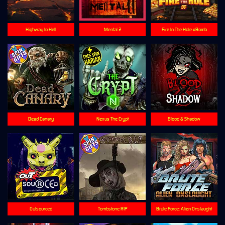
Highway to Hell
Mental 2
Fire In The Hole xBomb
Dead Canary
Nexus The Crypt
Blood & Shadow
Outsourced
Tombstone RIP
Brute Force: Alien Onslaught