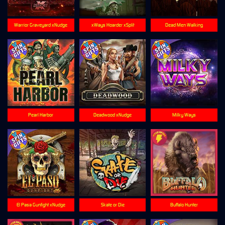
Warrior Graveyard xNudge
xWays Hoarder xSplit
Dead Men Walking
Pearl Harbor
Deadwood xNudge
Milky Ways
El Pasa Gunfight xNudge
Skate or Die
Buffalo Hunter