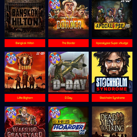
Bangkok Hilton
The Border
Apocalypse Super xNudge
Little Bighorn
D Day
Stockholm Syndrome