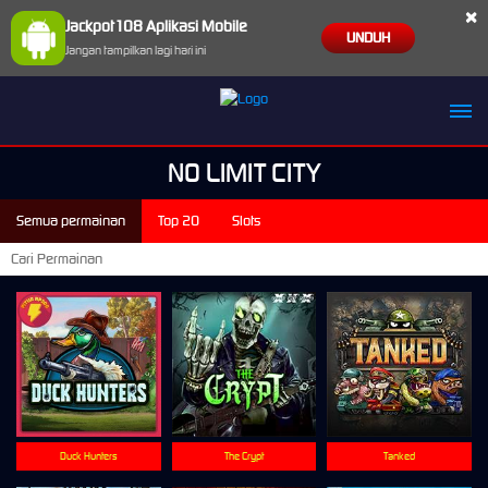
×
Jackpot108 Aplikasi Mobile
UNDUH
Jangan tampilkan lagi hari ini
NO LIMIT CITY
Semua permainan
Top 20
Slots
Duck Hunters
The Crypt
Tanked