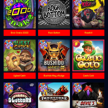
Brick Snake 2000
Rock Bottom
Roadkill
Ugliest Catch
Bushido Way xNudge
Gaelic Gold