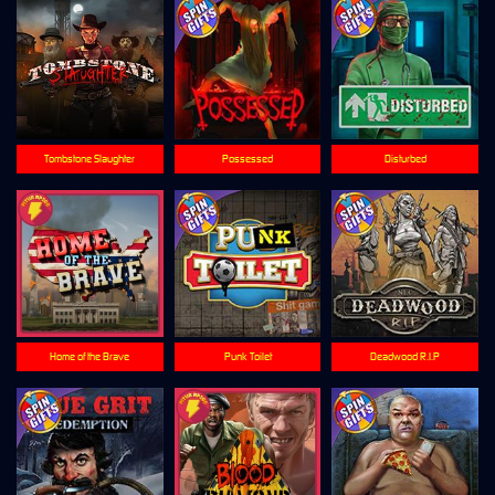
Tombstone Slaughter
Possessed
Disturbed
Home of the Brave
Punk Toilet
Deadwood R.I.P