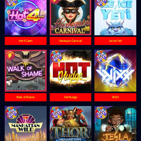
Hot 4 Cash
Harlequin Carnival
Ice Ice Yeti
Walk of Shame
Hot Nudge
WiXX