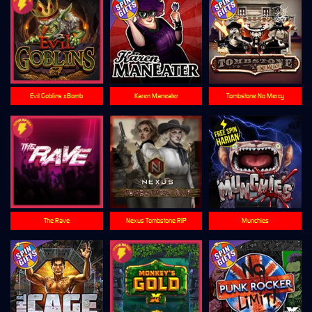
Evil Goblins xBomb
Karen Maneater
Tombstone No Mercy
The Rave
Nexus Tombstone RIP
Munchies