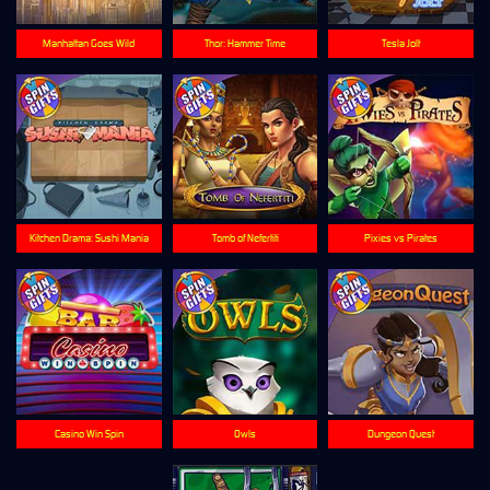
Manhattan Goes Wild
Thor: Hammer Time
Tesla Jolt
Kitchen Drama: Sushi Mania
Tomb of Nefertiti
Pixies vs Pirates
Casino Win Spin
Owls
Dungeon Quest