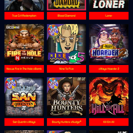
True Grit Redemption
Blood Diamond
Loner
Nexus Fire In The Hole xBomb
Nine To Five
xWays Hoarder 2
San Quentin xWays
Bounty Hunters xNudge®
Kill Em All