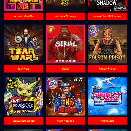
Kenneth Must Die
Infectious 5 xWays
Nexus Blood & Shadow
Tsar Wars
Serial
Folsom Prison
Nexus Outsourced
Punk Rocker 2
Flight Mode