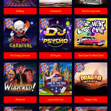
Gluttony
Tombstone
Devil's Crossroad
The Creepy Carnival
DJ Psycho
East Coast Vs West Coast
Whacked
Land of the Free
Dragon Tribe