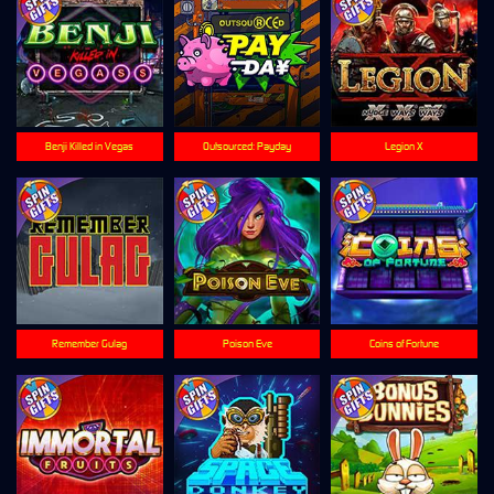
Benji Killed in Vegas
Outsourced: Payday
Legion X
Remember Gulag
Poison Eve
Coins of Fortune