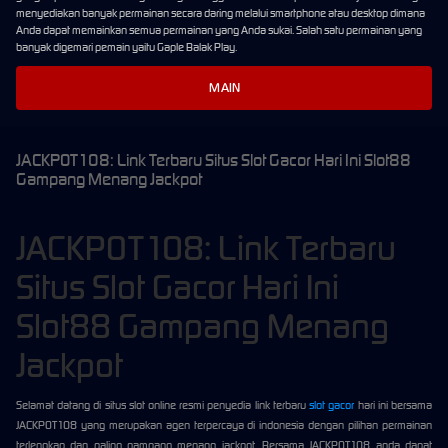
menyediakan banyak permainan secara daring melalui smartphone atau desktop dimana
Anda dapat memainkan semua permainan yang Anda sukai. Salah satu permainan yang
banyak digemari pemain yaitu Gaple Balak Play.
MAIN
JACKPOT108: Link Terbaru Situs Slot Gacor Hari Ini Slot88
Gampang Menang Jackpot
JACKPOT108: Link Terbaru
Situs Slot Gacor Hari Ini
Slot88 Gampang Menang
Jackpot
Selamat datang di situs slot online resmi penyedia link terbaru
slot gacor
hari ini bersama
JACKPOT108 yang merupakan agen terpercaya di indonesia dengan pilihan permainan
terlengkap dan paling gampang menang jackpot. Bersama JACKPOT108 anda dapat