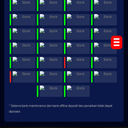
* Selama bank maintenance dan bank offline deposit dan penarikan tidak dapat
diproses