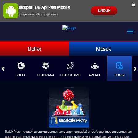
×
Jackpot108 Aplikasi Mobile
UNDUH
Jangan tampilkan lagi hari ini
Daftar
Masuk
E
TOGEL
OLAHRAGA
CRASH GAME
ARCADE
POKER
SA
Balak Play merupakan server permainan yang menyediakan berbagai macam permainan
yang dapat dimainkan dengan hanya menggunakan satu ID permainan saja. Balak Play