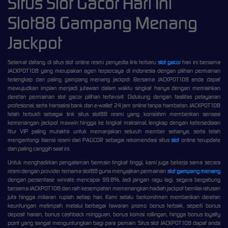
Situs Slot Gacor Hari Ini
Slot88 Gampang Menang
Jackpot
Selamat datang di situs slot online resmi penyedia link terbaru
slot gacor
hari ini bersama
JACKPOT108 yang merupakan agen terpercaya di indonesia dengan pilihan permainan
terlengkap dan paling gampang menang jackpot. Bersama JACKPOT108 anda dapat
mewujudkan impian menjadi jutawan dalam waktu singkat hanya dengan memainkan
deretan permainan slot gacor pilihan terfavorit. Didukung dengan fasilitas pelayanan
profesional, serta transaksi bank dan e-wallet 24 jam online tanpa hambatan. JACKPOT108
telah terbukti sebagai link situs slot88 resmi yang konsisten memberikan sensasi
kemenangan jackpot maxwin hingga ke tingkat maksimal, lengkap dengan ketersediaan
fitur VIP paling mutakhir untuk memanjakan seluruh member setianya, serta telah
mengantongi lisensi resmi dari PAGCOR sebagai rekomendasi situs
slot
online terupdate
dan paling canggih saat ini.
Untuk menghadirkan pengalaman bermain tingkat tinggi, kami juga bekerja sama secara
resmi dengan provider ternama slot88 guna menyajikan permainan
slot gampang menang
dengan persentase winrate mencapai 99.8%. Jadi jangan ragu lagi, segera bergabung
bersama JACKPOT108 dan raih kesempatan memenangkan hadiah jackpot bernilai ratusan
juta hingga miliaran rupiah setiap hari. Kami selalu berkomitmen memberikan deretan
keuntungan melimpah melalui berbagai tawaran promo bonus terbaik, seperti bonus
deposit harian, bonus cashback mingguan, bonus komisi rollingan, hingga bonus loyalty
point yang sangat menguntungkan bagi para pemain. Situs slot JACKPOT108 dapat anda