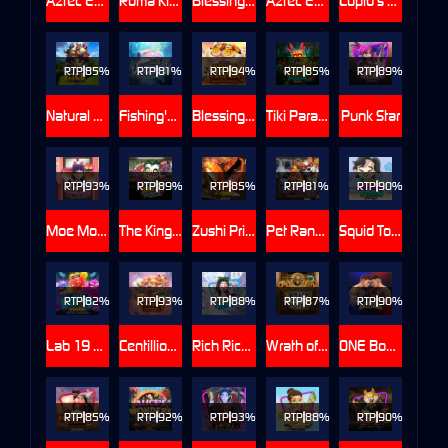
Aztec Empire
Roma Kingdom
Blessing of the Dragon
Aztec Empire 1000
Cupid's Garden
RTP
85%
RTP
81%
RTP
94%
RTP
85%
RTP
89%
Natural Ace
Fishing's Paradise
Blessing of the Tiger
Tiki Paradise
Punk Star
RTP
93%
RTP
89%
RTP
85%
RTP
81%
RTP
90%
Moe Moe Cute
The King Joker
Zushi Prime
Pet Ranger
Squid Toon
RTP
82%
RTP
93%
RTP
88%
RTP
87%
RTP
90%
Lab 19 Mania
Centillion Gods
Rich Rich Water
Wrath of Egypt
ONE Boxing
RTP
85%
RTP
92%
RTP
93%
RTP
88%
RTP
90%