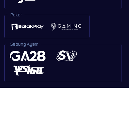
Poker
Sabung Ayam