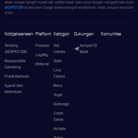
akses dengan sangat mudah dan praktis kapan saja cukup dengan mengetik kata kunci
JACKPOT108
di pencarian Google lewat perangkat smartphone, tablet, maupun komputer
anda.
Kebijaksanaan
Platform
Kategori
Dukungan
Komunitas
Tentang
Promosi
Hot
Jackpot10
JACKPOT108
Games
8slot
Loyalty
Responsible
Slots
Referral
Gambling
Live
Pusat Bantuan
Casino
Syarat dan
Race
Ketentuan
Togel
Olahraga
Crash
Game
Arcade
Poker