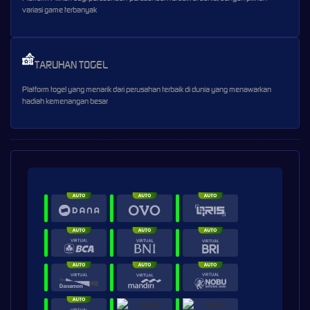
variasi game terbanyak
TARUHAN TOGEL
Platform togel yang menarik dari perusahan terbaik di dunia yang menawarkan
hadiah kemenangan besar