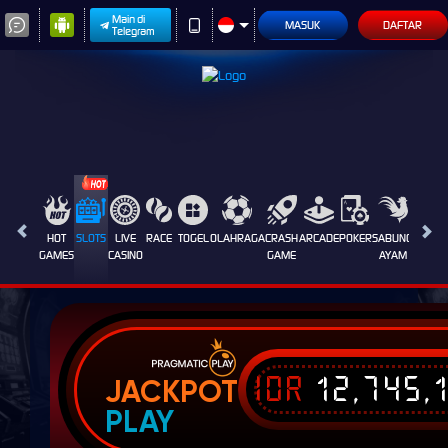
Main di
MASUK
DAFTAR
Telegram
HOT
SLOTS
LIVE
RACE
TOGEL
OLAHRAGA
CRASH
ARCADE
POKER
SABUNG
PROMO
GAMES
CASINO
GAME
AYAM
IDR
12,745,
JACKPOT
PLAY