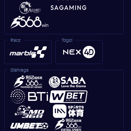
Race
Togel
Olahraga