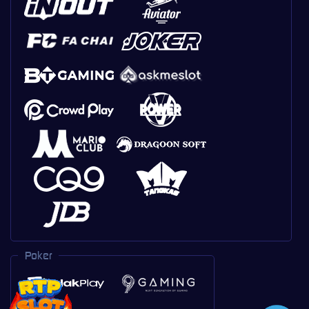
Poker