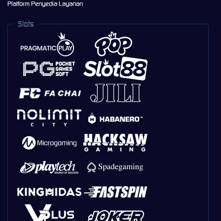
Platform Penyedia Layanan
Slots