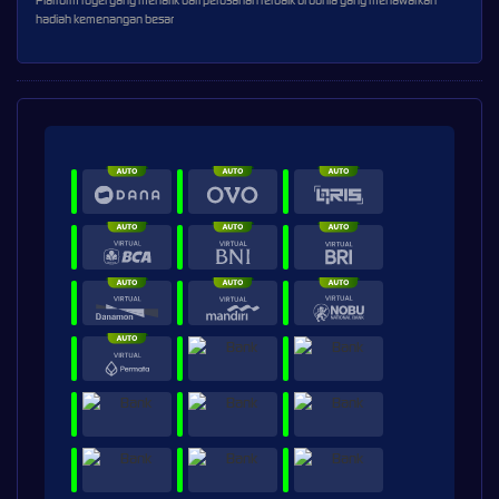
hadiah kemenangan besar