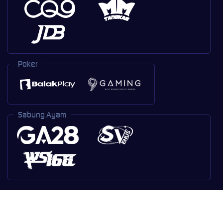
Poker
Sabung Ayam