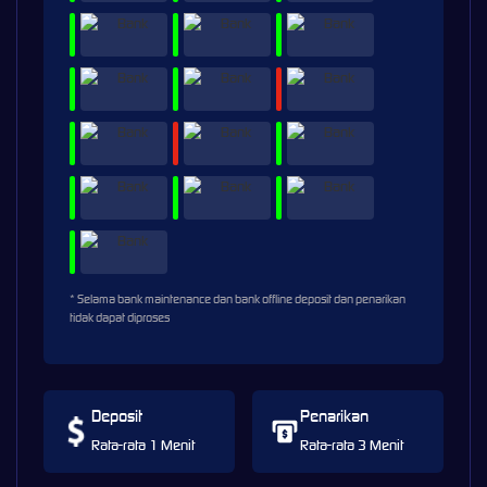
* Selama bank maintenance dan bank offline deposit dan penarikan
tidak dapat diproses
Deposit
Penarikan
Rata-rata 1 Menit
Rata-rata 3 Menit