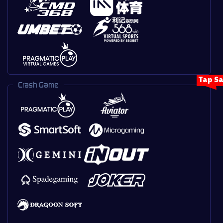
Tap Sa
Crash Game