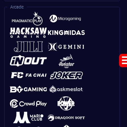
Arcade