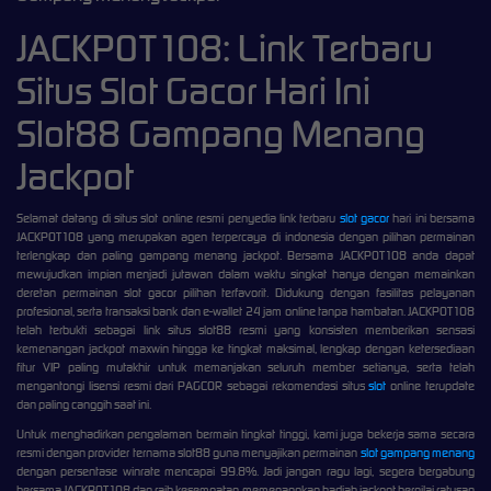
IDR
3,270,060
JACKPOT108: Link Terbaru
Fire Stamp
Situs Slot Gacor Hari Ini
ri****9
IDR
Slot88 Gampang Menang
2,847,720
Sweet
Bonanza
Jackpot
1000
Selamat datang di situs slot online resmi penyedia link terbaru
slot gacor
hari ini bersama
ri****9
JACKPOT108 yang merupakan agen terpercaya di indonesia dengan pilihan permainan
IDR
terlengkap dan paling gampang menang jackpot. Bersama JACKPOT108 anda dapat
2,506,000
mewujudkan impian menjadi jutawan dalam waktu singkat hanya dengan memainkan
Sweet
deretan permainan slot gacor pilihan terfavorit. Didukung dengan fasilitas pelayanan
Bonanza
profesional, serta transaksi bank dan e-wallet 24 jam online tanpa hambatan. JACKPOT108
2500
telah terbukti sebagai link situs slot88 resmi yang konsisten memberikan sensasi
kemenangan jackpot maxwin hingga ke tingkat maksimal, lengkap dengan ketersediaan
ba****l
fitur VIP paling mutakhir untuk memanjakan seluruh member setianya, serta telah
IDR
mengantongi lisensi resmi dari PAGCOR sebagai rekomendasi situs
slot
online terupdate
2,464,270
dan paling canggih saat ini.
Rujak
Bonanza
Untuk menghadirkan pengalaman bermain tingkat tinggi, kami juga bekerja sama secara
1000
resmi dengan provider ternama slot88 guna menyajikan permainan
slot gampang menang
dengan persentase winrate mencapai 99.8%. Jadi jangan ragu lagi, segera bergabung
ri****9
bersama JACKPOT108 dan raih kesempatan memenangkan hadiah jackpot bernilai ratusan