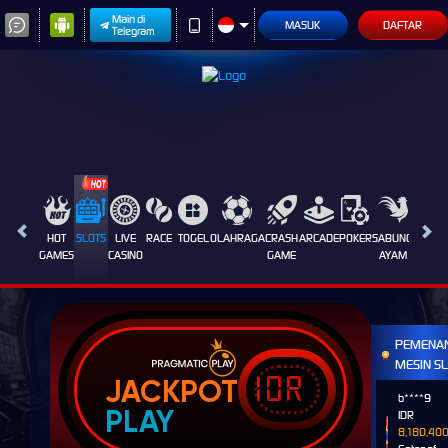
Main di
MASUK
DAFTAR
Telegram
HOT
SLOTS
LIVE
RACE
TOGEL
OLAHRAGA
CRASH
ARCADE
POKER
SABUNG
PROMO
GAMES
CASINO
GAME
AYAM
PEMENA
MESIN S
IDR
JACKPOT
b****9
PLAY
IDR
8,180,40