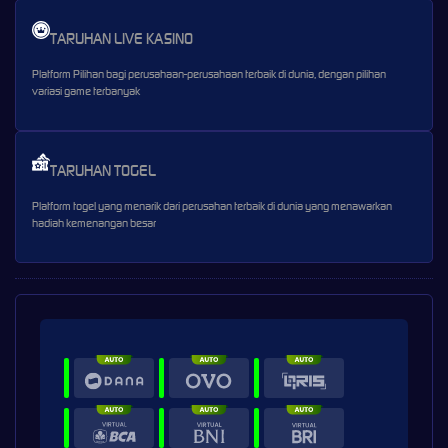
TARUHAN LIVE KASINO
Platform Pilihan bagi perusahaan-perusahaan terbaik di dunia, dengan pilihan
variasi game terbanyak
TARUHAN TOGEL
Platform togel yang menarik dari perusahan terbaik di dunia yang menawarkan
hadiah kemenangan besar