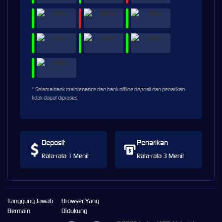
* Selama bank maintenance dan bank offline deposit dan penarikan
tidak dapat diproses
Deposit
Penarikan
Rata-rata 1 Menit
Rata-rata 3 Menit
Tanggung Jawab
Browser Yang
Bermain
Didukung