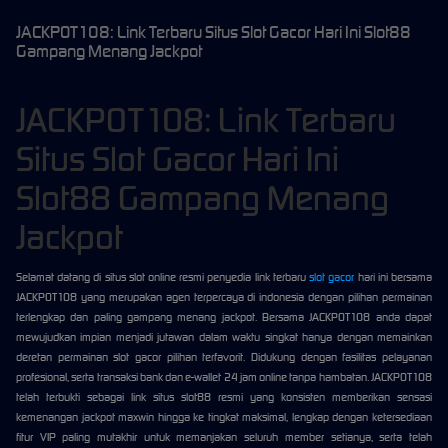
JACKPOT108: Link Terbaru Situs Slot Gacor Hari Ini Slot88
Gampang Menang Jackpot
JACKPOT108: Link Terbaru
Situs Slot Gacor Hari Ini
Slot88 Gampang Menang
Jackpot
Selamat datang di situs slot online resmi penyedia link terbaru
slot gacor
hari ini bersama
JACKPOT108 yang merupakan agen terpercaya di indonesia dengan pilihan permainan
terlengkap dan paling gampang menang jackpot. Bersama JACKPOT108 anda dapat
mewujudkan impian menjadi jutawan dalam waktu singkat hanya dengan memainkan
deretan permainan slot gacor pilihan terfavorit. Didukung dengan fasilitas pelayanan
profesional, serta transaksi bank dan e-wallet 24 jam online tanpa hambatan. JACKPOT108
telah terbukti sebagai link situs slot88 resmi yang konsisten memberikan sensasi
kemenangan jackpot maxwin hingga ke tingkat maksimal, lengkap dengan ketersediaan
fitur VIP paling mutakhir untuk memanjakan seluruh member setianya, serta telah