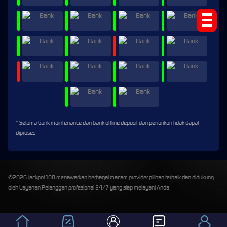
* Selama bank maintenance dan bank offline deposit dan penarikan tidak dapat
diproses
©2026 Jackpot108 menawarkan berbagai macam provider pilihan terbaik dan didukung
oleh Layanan Pelanggan profesional 24/7 yang siap melayani Anda.