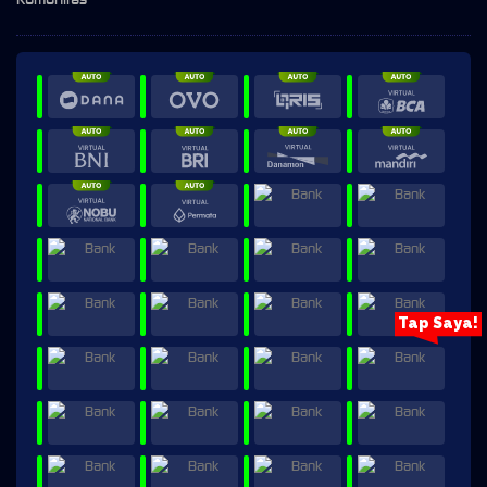
Tap Saya!