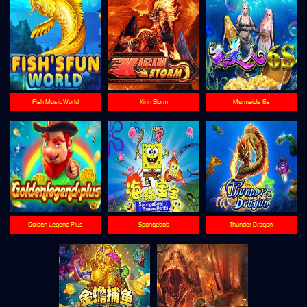
Fish Music World
Kirin Storm
Mermaids-6s
Golden Legend Plus
Spongebob
Thunder Dragon