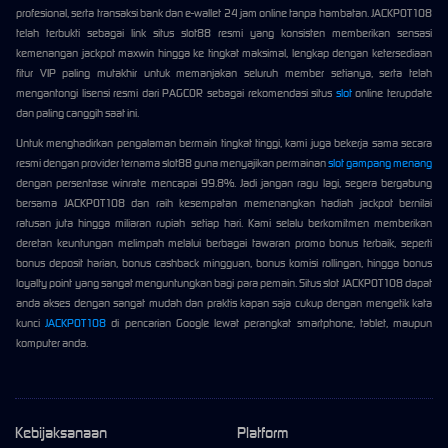
profesional, serta transaksi bank dan e-wallet 24 jam online tanpa hambatan. JACKPOT108
telah terbukti sebagai link situs slot88 resmi yang konsisten memberikan sensasi
kemenangan jackpot maxwin hingga ke tingkat maksimal, lengkap dengan ketersediaan
fitur VIP paling mutakhir untuk memanjakan seluruh member setianya, serta telah
mengantongi lisensi resmi dari PAGCOR sebagai rekomendasi situs
slot
online terupdate
dan paling canggih saat ini.
Untuk menghadirkan pengalaman bermain tingkat tinggi, kami juga bekerja sama secara
resmi dengan provider ternama slot88 guna menyajikan permainan
slot gampang menang
dengan persentase winrate mencapai 99.8%. Jadi jangan ragu lagi, segera bergabung
bersama JACKPOT108 dan raih kesempatan memenangkan hadiah jackpot bernilai
ratusan juta hingga miliaran rupiah setiap hari. Kami selalu berkomitmen memberikan
deretan keuntungan melimpah melalui berbagai tawaran promo bonus terbaik, seperti
bonus deposit harian, bonus cashback mingguan, bonus komisi rollingan, hingga bonus
loyalty point yang sangat menguntungkan bagi para pemain. Situs slot JACKPOT108 dapat
anda akses dengan sangat mudah dan praktis kapan saja cukup dengan mengetik kata
kunci
JACKPOT108
di pencarian Google lewat perangkat smartphone, tablet, maupun
komputer anda.
Kebijaksanaan
Platform