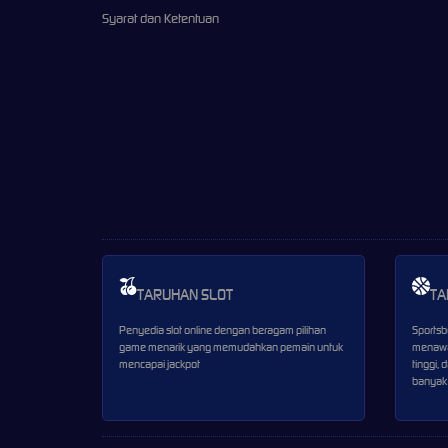
Syarat dan Ketentuan
TARUHAN SLOT
TA
Penyedia slot online dengan beragam pilihan
Sportsb
game menarik yang memudahkan pemain untuk
menawar
mencapai jackpot
tinggi,
banyak 