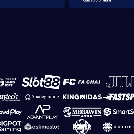
Rata-rata 3 Menit