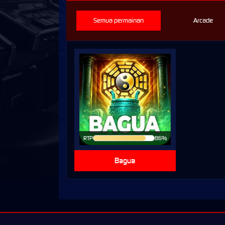
Semua permainan
Arcade
RTP
86%
Bagua