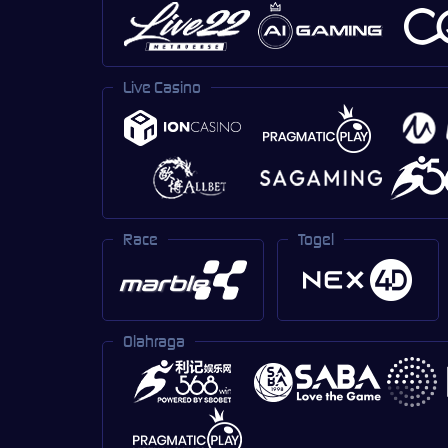
Live Casino
Race
Togel
Olahraga