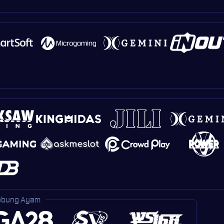
abung Ayam