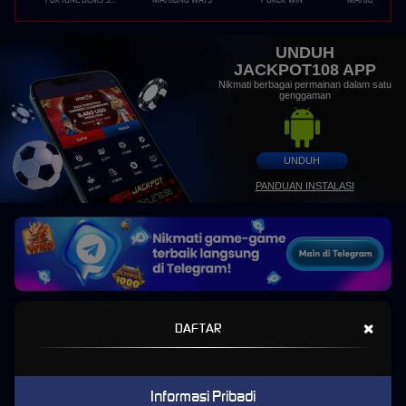
UNDUH
JACKPOT108 APP
Nikmati berbagai permainan dalam satu
genggaman
UNDUH
PANDUAN INSTALASI
×
DAFTAR
JACKPOT108: Link Terbaru Situs Slot Gacor Hari Ini Slot88
Gampang Menang Jackpot
Informasi Pribadi