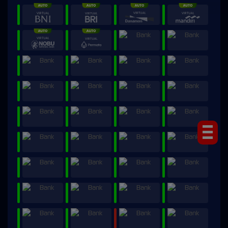
Tap Saya!